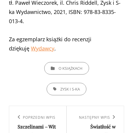
tł. Paweł Wieczorek, il. Chris Riddell, Zysk i S-
ka Wydawnictwo, 2021, ISBN: 978-83-8335-
013-4.
Za egzemplarz książki do recenzji
dziękuję
Wydawcy
.
CATEGORIES
O KSIĄŻKACH
TAGS,
ZYSK I S-KA
Nawigacja
wpisu
Poprzedni
POPRZEDNI WPIS
Następny
NASTĘPNY WPIS
Szczelinami – Wit
Światłość w
wpis
wpis