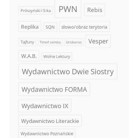
PWN
Rebis
Prószyński i S-ka
Replika
słowo/obraz terytoria
SQN
Vesper
Tajfuny
Timof comics
Uroboros
W.A.B.
Wolne Lektury
Wydawnictwo Dwie Siostry
Wydawnictwo FORMA
Wydawnictwo IX
Wydawnictwo Literackie
Wydawnictwo Poznańskie