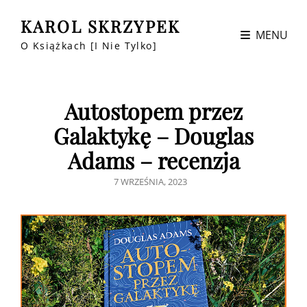
KAROL SKRZYPEK
MENU
O Książkach [i Nie Tylko]
Autostopem przez
Galaktykę – Douglas
Adams – recenzja
POSTED
7 WRZEŚNIA, 2023
ON