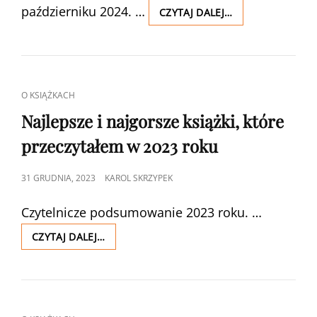
październiku 2024. …
ZAPOWIEDZI
CZYTAJ DALEJ…
KSIĄŻKOWE
NA
PAŹDZIERNIK
2024
CAT
O KSIĄŻKACH
LINKS
Najlepsze i najgorsze książki, które
przeczytałem w 2023 roku
POSTED
31 GRUDNIA, 2023
KAROL SKRZYPEK
ON
Czytelnicze podsumowanie 2023 roku. …
NAJLEPSZE
CZYTAJ DALEJ…
I
NAJGORSZE
KSIĄŻKI,
KTÓRE
PRZECZYTAŁEM