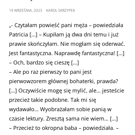
POSTED
19 WRZEŚNIA, 2023
KAROL SKRZYPEK
ON
„- Czytałam powieść pani męża – powiedziała
Patricia […] – Kupiłam ją dwa dni temu i już
prawie skończyłam. Nie mogłam się oderwać.
Jest fantastyczna. Naprawdę fantastyczna! […]
– Och, bardzo się cieszę […]
– Ale po raz pierwszy to pani jest
pierwowzorem głównej bohaterki, prawda?
[…] Oczywiście mogę się mylić, ale… jesteście
przecież takie podobne. Tak mi się
wydawało… Wyobrażałam sobie panią w
czasie lektury. Zresztą sama nie wiem… […]
– Przecież to okropna baba – powiedziała. –