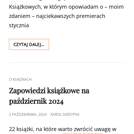
Książkowych, w którym opowiadam o – moim
zdaniem – najciekawszych premierach
stycznia
INTERNETOWY
CZYTAJ DALEJ…
PRZEGLĄD
NOWOŚCI
KSIĄŻKOWYCH
–
STYCZEŃ
CAT
O KSIĄŻKACH
2025
LINKS
Zapowiedzi książkowe na
październik 2024
POSTED
2 PAŹDZIERNIKA, 2024
KAROL SKRZYPEK
ON
22 książki, na które warto zwrócić uwagę w