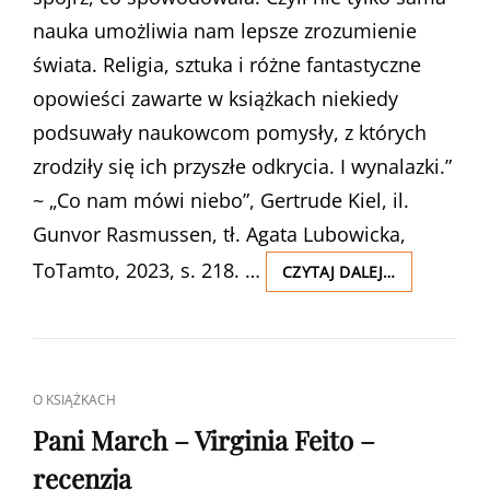
nauka umożliwia nam lepsze zrozumienie
świata. Religia, sztuka i różne fantastyczne
opowieści zawarte w książkach niekiedy
podsuwały naukowcom pomysły, z których
zrodziły się ich przyszłe odkrycia. I wynalazki.”
~ „Co nam mówi niebo”, Gertrude Kiel, il.
Gunvor Rasmussen, tł. Agata Lubowicka,
ToTamto, 2023, s. 218. …
CO
CZYTAJ DALEJ…
NAM
MÓWI
NIEBO
–
GERTRUDE
CAT
O KSIĄŻKACH
KIEL
LINKS
–
Pani March – Virginia Feito –
RECENZJA
recenzja