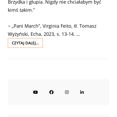
Brzydka i głupia. Nigdy nie chciałabym być
kimś takim.”
~ „Pani March”, Virginia Feito, tł. Tomasz
Wyżyński, Echa, 2023, s. 13-14. …
PANI
CZYTAJ DALEJ…
MARCH
–
VIRGINIA
FEITO
–
RECENZJA
YouTube
Facebook
Instagram
LinkedIn