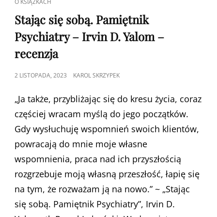
CAT
O KSIĄŻKACH
W
LINKS
2023
Stając się sobą. Pamiętnik
ROKU
Psychiatry – Irvin D. Yalom –
recenzja
POSTED
2 LISTOPADA, 2023
KAROL SKRZYPEK
ON
„Ja także, przybliżając się do kresu życia, coraz
częściej wracam myślą do jego początków.
Gdy wysłuchuję wspomnień swoich klientów,
powracają do mnie moje własne
wspomnienia, praca nad ich przyszłością
rozgrzebuje moją własną przeszłość, łapię się
na tym, że rozważam ją na nowo.” ~ „Stając
się sobą. Pamiętnik Psychiatry”, Irvin D.