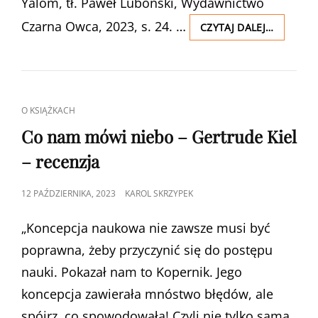
Yalom, tł. Paweł Luboński, Wydawnictwo
Czarna Owca, 2023, s. 24. …
STAJĄC
CZYTAJ DALEJ…
SIĘ
SOBĄ.
PAMIĘTN
PSYCHIA
–
CAT
O KSIĄŻKACH
IRVIN
LINKS
D.
Co nam mówi niebo – Gertrude Kiel
YALOM
– recenzja
–
RECENZJ
POSTED
12 PAŹDZIERNIKA, 2023
KAROL SKRZYPEK
ON
„Koncepcja naukowa nie zawsze musi być
poprawna, żeby przyczynić się do postępu
nauki. Pokazał nam to Kopernik. Jego
koncepcja zawierała mnóstwo błędów, ale
spójrz, co spowodowała! Czyli nie tylko sama