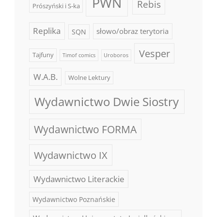
PWN
Rebis
Prószyński i S-ka
Replika
słowo/obraz terytoria
SQN
Vesper
Tajfuny
Timof comics
Uroboros
W.A.B.
Wolne Lektury
Wydawnictwo Dwie Siostry
Wydawnictwo FORMA
Wydawnictwo IX
Wydawnictwo Literackie
Wydawnictwo Poznańskie