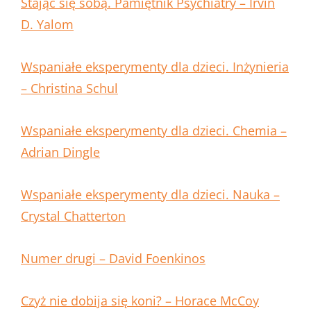
Stając się sobą. Pamiętnik Psychiatry – Irvin
D. Yalom
Wspaniałe eksperymenty dla dzieci. Inżynieria
– Christina Schul
Wspaniałe eksperymenty dla dzieci. Chemia –
Adrian Dingle
Wspaniałe eksperymenty dla dzieci. Nauka –
Crystal Chatterton
Numer drugi – David Foenkinos
Czyż nie dobija się koni? – Horace McCoy