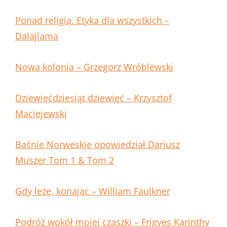
Ponad religią. Etyka dla wszystkich –
Dalajlama
Nowa kolonia – Grzegorz Wróblewski
Dziewięćdziesiąt dziewięć – Krzysztof
Maciejewski
Baśnie Norweskie opowiedział Dariusz
Muszer Tom 1 & Tom 2
Gdy leżę, konając – William Faulkner
Podróż wokół mojej czaszki – Frigyes Karinthy