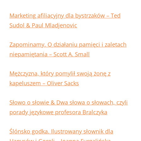
Marketing afiliacyjny dla bystrzaków – Ted
Sudol & Paul Mladjenovic
Zapominamy. O działaniu pamięci i zaletach
niepamiętania – Scott A. Small
Mężczyzna, który pomylił swoją żonę z
kapeluszem – Oliver Sacks
Słowo o słowie & Dwa słowa o słowach, czyli
porady językowe profesora Bralczyka
Ślónsko godka. Ilustrowany słownik dla