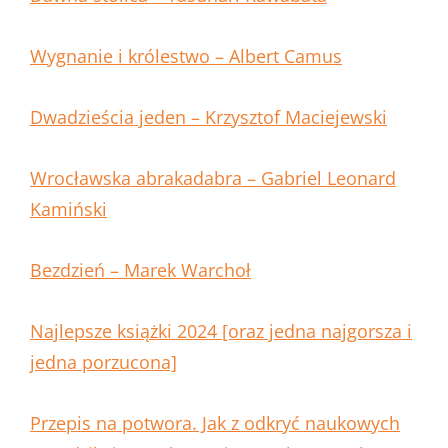
Wygnanie i królestwo – Albert Camus
Dwadzieścia jeden – Krzysztof Maciejewski
Wrocławska abrakadabra – Gabriel Leonard
Kamiński
Bezdzień – Marek Warchoł
Najlepsze książki 2024 [oraz jedna najgorsza i
jedna porzucona]
Przepis na potwora. Jak z odkryć naukowych