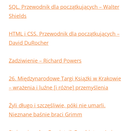
SQL. Przewodnik dla początkujących – Walter
Shields
HTML i CSS. Przewodnik dla początkujących –
David DuRocher
Zadziwienie – Richard Powers
26. Międzynarodowe Targi Książki w Krakowie
– wrażenia i luźne [i różne] przemyślenia
Żyli długo i szczęśliwie, póki nie umarli.
Nieznane baśnie braci Grimm