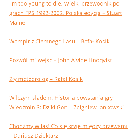
I’m too young to die. Wielki przewodnik po
grach FPS 1992-2002. Polska edycja – Stuart
Maine
Wampir z Ciemnego Lasu – Rafał Kosik
Pozwól mi wejść – John Ajvide Lindqvist
Zły meteorolog – Rafał Kosik
Wilczym śladem. Historia powstania gry
Wiedźmin 3: Dziki Gon – Zbigniew Jankowski
Chodźmy w las! Co się kryje między drzewami
– Dariusz Dziektarz