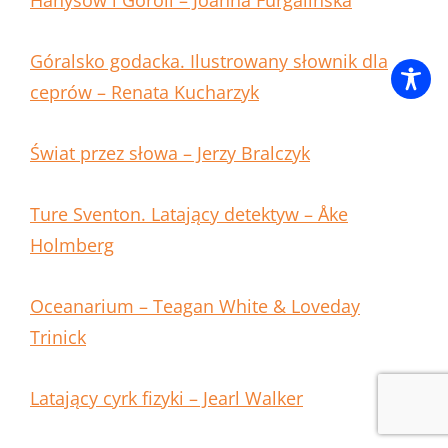
Hanysów i Goroli – Joanna Furgalińska
Góralsko godacka. Ilustrowany słownik dla
ceprów – Renata Kucharzyk
Świat przez słowa – Jerzy Bralczyk
Ture Sventon. Latający detektyw – Åke
Holmberg
Oceanarium – Teagan White & Loveday
Trinick
Latający cyrk fizyki – Jearl Walker