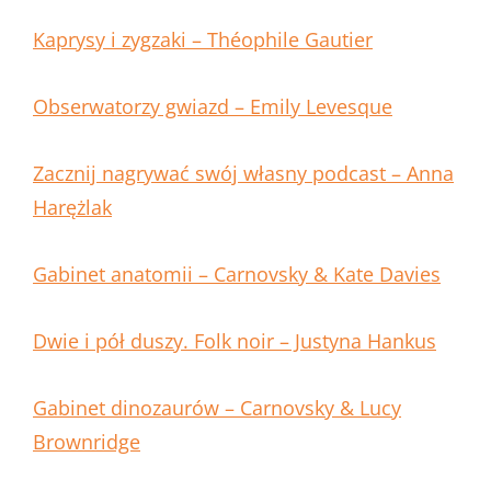
Kaprysy i zygzaki – Théophile Gautier
Obserwatorzy gwiazd – Emily Levesque
Zacznij nagrywać swój własny podcast – Anna
Harężlak
Gabinet anatomii – Carnovsky & Kate Davies
Dwie i pół duszy. Folk noir – Justyna Hankus
Gabinet dinozaurów – Carnovsky & Lucy
Brownridge