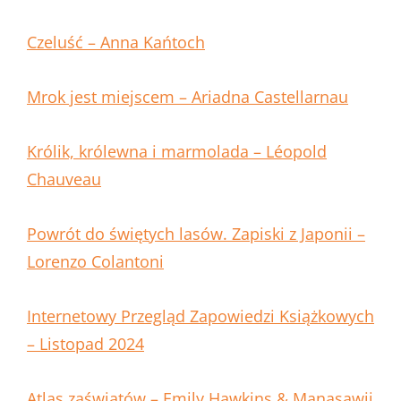
Czeluść – Anna Kańtoch
Mrok jest miejscem – Ariadna Castellarnau
Królik, królewna i marmolada – Léopold
Chauveau
Powrót do świętych lasów. Zapiski z Japonii –
Lorenzo Colantoni
Internetowy Przegląd Zapowiedzi Książkowych
– Listopad 2024
Atlas zaświatów – Emily Hawkins & Manasawii