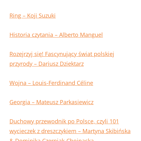
Ring – Koji Suzuki
Historia czytania – Alberto Manguel
Rozejrzyj się! Fascynujący świat polskiej
przyrody – Dariusz Dziektarz
Wojna – Louis-Ferdinand Céline
Georgia – Mateusz Parkasiewicz
Duchowy przewodnik po Polsce, czyli 101
wycieczek z dreszczykiem – Martyna Skibińska
& Dominika Czerniak-Chojnacka