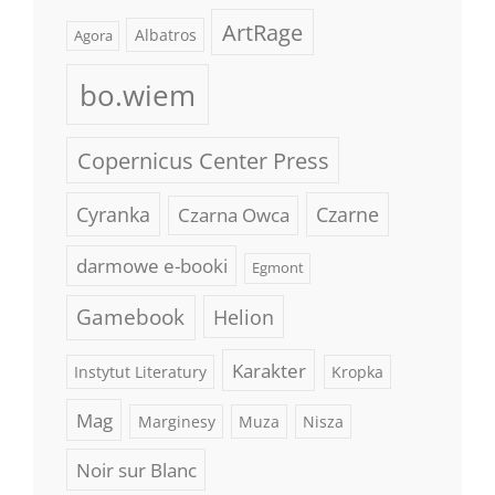
ArtRage
Albatros
Agora
bo.wiem
Copernicus Center Press
Cyranka
Czarne
Czarna Owca
darmowe e-booki
Egmont
Gamebook
Helion
Karakter
Instytut Literatury
Kropka
Mag
Marginesy
Muza
Nisza
Noir sur Blanc