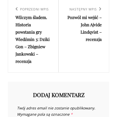
Nawigacja
wpisu
Poprzedni
POPRZEDNI WPIS
Następny
NASTĘPNY WPIS
Wilczym śladem.
Pozwól mi wejść –
wpis
wpis
Historia
John Ajvide
powstania gry
Lindqvist –
Wiedźmin 3: Dziki
recenzja
Gon – Zbigniew
Jankowski –
recenzja
DODAJ KOMENTARZ
Twój adres email nie zostanie opublikowany.
Wymagane pola są oznaczone
*