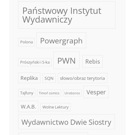
Państwowy Instytut
Wydawniczy
Powergraph
Polona
PWN
Rebis
Prószyński i S-ka
Replika
słowo/obraz terytoria
SQN
Vesper
Tajfuny
Timof comics
Uroboros
W.A.B.
Wolne Lektury
Wydawnictwo Dwie Siostry