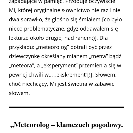
zapadające w pamięć. Przoduje oczywiście
Mi, której oryginalne słownictwo nie raz i nie
dwa sprawiło, że głośno się śmiałem [co było
nieco problematyczne, gdyż oddawałem się
lekturze około drugiej nad ranem;)]. Dla
przykładu: „meteorolog” potrafi być przez
dziewczynkę określany mianem „metra” bądź
„meteora”, a „eksperyment” przemienia się w
pewnej chwili w… „ekskrement”[!]. Słowem:
choć niechcący, Mi jest świetna w zabawie
słowem.
„Meteorolog – kłamczuch pogodowy.