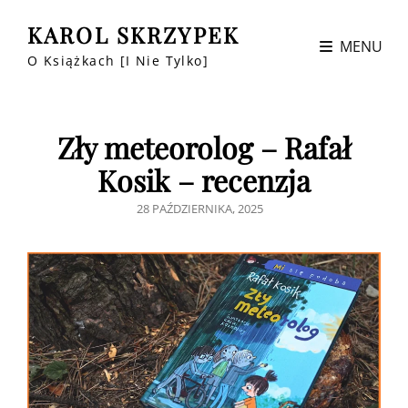
KAROL SKRZYPEK
MENU
O Książkach [i Nie Tylko]
Zły meteorolog – Rafał
Kosik – recenzja
POSTED
28 PAŹDZIERNIKA, 2025
ON