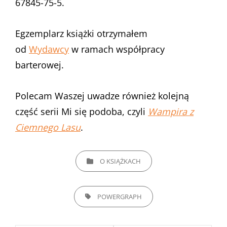
67845-75-5.
Egzemplarz książki otrzymałem
od
Wydawcy
w ramach współpracy
barterowej.
Polecam Waszej uwadze również kolejną
część serii Mi się podoba, czyli
Wampira z
Ciemnego Lasu
.
CATEGORIES
O KSIĄŻKACH
TAGS,
POWERGRAPH