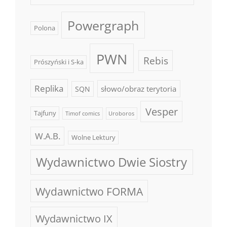
Powergraph
Polona
PWN
Rebis
Prószyński i S-ka
Replika
słowo/obraz terytoria
SQN
Vesper
Tajfuny
Timof comics
Uroboros
W.A.B.
Wolne Lektury
Wydawnictwo Dwie Siostry
Wydawnictwo FORMA
Wydawnictwo IX