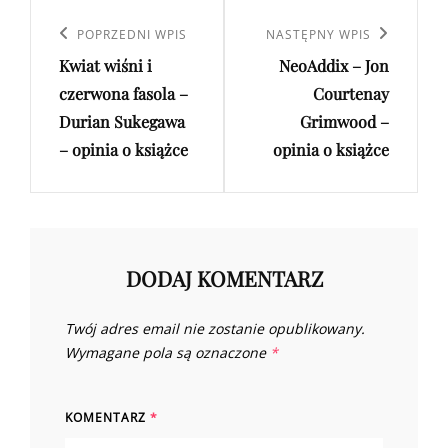
Nawigacja
wpisu
Poprzedni
POPRZEDNI WPIS
Następny
NASTĘPNY WPIS
Kwiat wiśni i
NeoAddix – Jon
wpis
wpis
czerwona fasola –
Courtenay
Durian Sukegawa
Grimwood –
– opinia o książce
opinia o książce
DODAJ KOMENTARZ
Twój adres email nie zostanie opublikowany.
Wymagane pola są oznaczone
*
KOMENTARZ
*