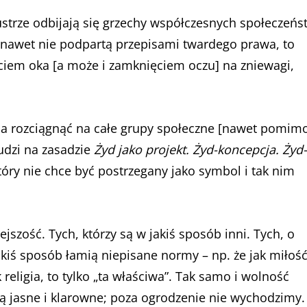
lustrze odbijają się grzechy współczesnych społeczeńs
i nawet nie podpartą przepisami twardego prawa, to
iem oka [a może i zamknięciem oczu] na zniewagi,
na rozciągnąć na całe grupy społeczne [nawet pomim
udzi na zasadzie
Żyd jako projekt. Żyd-koncepcja. Żyd-
 który nie chce być postrzegany jako symbol i tak nim
jszość. Tych, którzy są w jakiś sposób inni. Tych, o
akiś sposób łamią niepisane normy – np. że jak miłość
religia, to tylko „ta właściwa”. Tak samo i wolność
 są jasne i klarowne; poza ogrodzenie nie wychodzimy.