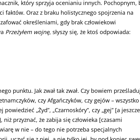
acznik, który sprzyja ocenianiu innych. Pochopnym, 
ci faktów. Oraz z braku holistycznego spojrzenia na
szafować określeniami, gdy brak człowiekowi
wa
Przeżyłem wojnę
, słyszy się, że ktoś odpowiada:
mego punktu. Jak zwał tak zwał. Czy bowiem prześladu
Wietnamczyków, czy Afgańczyków, czy gejów – wszystko
j powiedzieć „Żyd”, „Czarnoskóry”, czy „gej” [a jeszcze
, niż przyznać, że zabija się człowieka [czasami
wiarę w nie – do tego nie potrzeba specjalnych
, uczyć się z niej, a nie tylko jej, by pod koniec sw