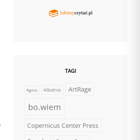
d
TAGI
ArtRage
Albatros
Agora
bo.wiem
a
Copernicus Center Press