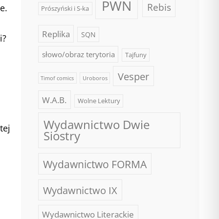
PWN
Rebis
e.
Prószyński i S-ka
Replika
SQN
i?
słowo/obraz terytoria
Tajfuny
Vesper
Timof comics
Uroboros
W.A.B.
Wolne Lektury
Wydawnictwo Dwie
tej
Siostry
Wydawnictwo FORMA
Wydawnictwo IX
Wydawnictwo Literackie