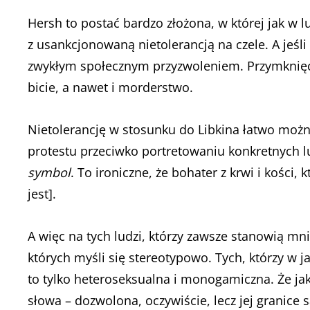
Hersh to postać bardzo złożona, w której jak w 
z usankcjonowaną nietolerancją na czele. A jeśl
zwykłym społecznym przyzwoleniem. Przymknięc
bicie, a nawet i morderstwo.
Nietolerancję w stosunku do Libkina łatwo moż
protestu przeciwko portretowaniu konkretnych l
symbol
. To ironiczne, że bohater z krwi i kości,
jest].
A więc na tych ludzi, którzy zawsze stanowią mnie
których myśli się stereotypowo. Tych, którzy w j
to tylko heteroseksualna i monogamiczna. Że jak 
słowa – dozwolona, oczywiście, lecz jej granice