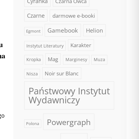
Cyranka
Czarna Owca
Czarne
darmowe e-booki
Gamebook
Helion
Egmont
u
Karakter
Instytut Literatury
na
Mag
Kropka
Marginesy
Muza
Noir sur Blanc
Nisza
Państwowy Instytut
Wydawniczy
go
Powergraph
Polona