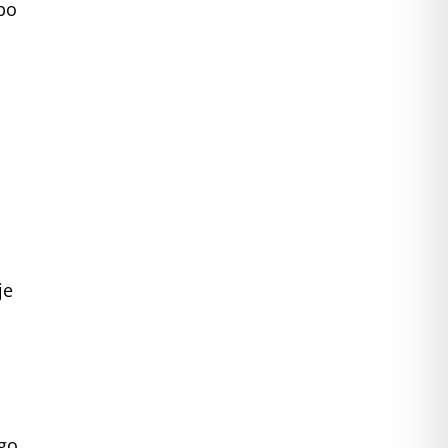
bo
je
ego