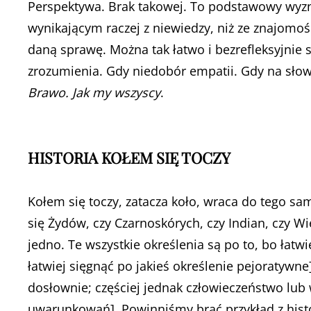
Perspektywa. Brak takowej. To podstawowy wyzn
wynikającym raczej z niewiedzy, niż ze znajomoś
daną sprawę. Można tak łatwo i bezrefleksyjnie 
zrozumienia. Gdy niedobór empatii. Gdy na sło
Brawo. Jak my wszyscy
.
HISTORIA KOŁEM SIĘ TOCZY
Kołem się toczy, zatacza koło, wraca do tego sa
się Żydów, czy Czarnoskórych, czy Indian, czy 
jedno. Te wszystkie określenia są po to, bo łatwie
łatwiej sięgnąć po jakieś określenie pejoratywne]
dosłownie; częściej jednak człowieczeństwo lub 
uwarunkowań]. Powinniśmy brać przykład z historii