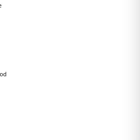
e
 od