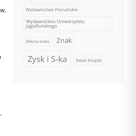
tw,
Wydawnictwo Poznańskie
Wydawnictwo Uniwersytetu
Jagiellońskiego
Znak
Zielona Sowa
Zysk i S-ka
o
Świat Książki
,