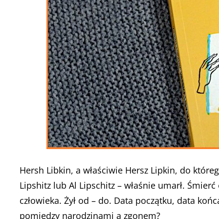
Hersh Libkin, a właściwie Hersz Lipkin, do któr
Lipshitz lub Al Lipschitz – właśnie umarł. Śmie
człowieka. Żył od – do. Data początku, data końc
pomiędzy narodzinami a zgonem?