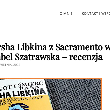
O MNIE
KONTAKT I WSP
rsha Libkina z Sacramento 
hbel Szatrawska – recenzja
TED
WIETNIA, 2022