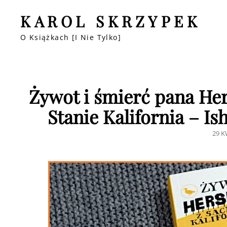
KAROL SKRZYPEK
O Książkach [i Nie Tylko]
Żywot i śmierć pana He
Stanie Kalifornia – Is
POS
29 K
ON