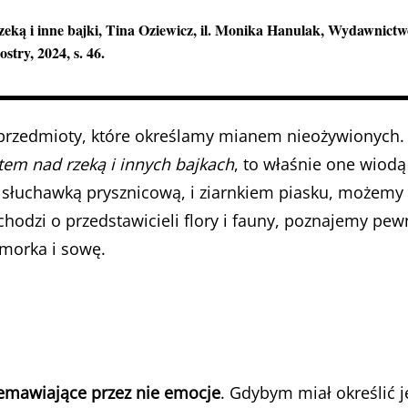
eką i inne bajki
, Tina Oziewicz, il. Monika Hanulak, Wydawnict
stry, 2024, s. 46.
 przedmioty, które określamy mianem nieożywionych.
tem nad rzeką i innych bajkach
, to właśnie one wiodą
słuchawką prysznicową, i ziarnkiem piasku, możemy
chodzi o przedstawicieli flory i fauny, poznajemy pew
omorka i sowę.
emawiające przez nie emocje
. Gdybym miał określić j