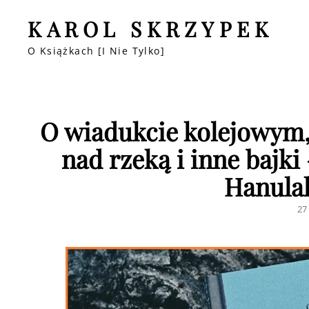
KAROL SKRZYPEK
O Książkach [i Nie Tylko]
O wiadukcie kolejowym,
nad rzeką i inne bajk
Hanulak
PO
27
O