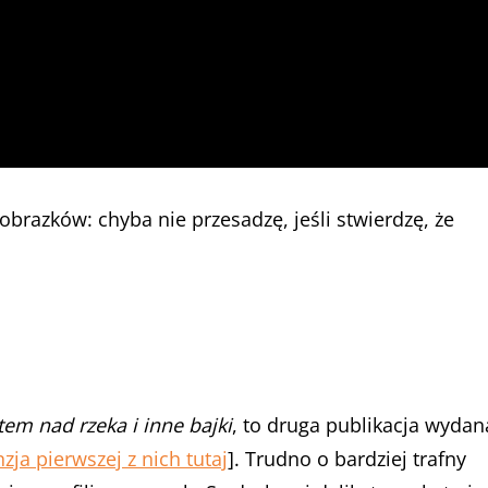
razków: chyba nie przesadzę, jeśli stwierdzę, że
em nad rzeka i inne bajki
, to druga publikacja wydan
zja pierwszej z nich tutaj
]. Trudno o bardziej trafny