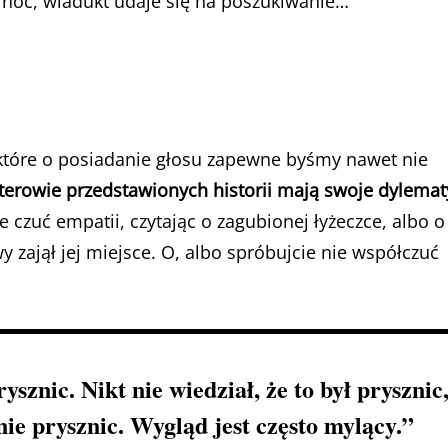
 noc, wiadukt udaje się na poszukiwanie…
, które o posiadanie głosu zapewne byśmy nawet nie
erowie przedstawionych historii mają swoje dylemat
e czuć empatii, czytając o zagubionej łyżeczce, albo o
y zajął jej miejsce. O, albo spróbujcie nie współczuć
ysznic. Nikt nie wiedział, że to był prysznic,
 nie prysznic. Wygląd jest często mylący.”