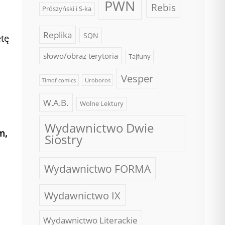
PWN
Rebis
Prószyński i S-ka
Replika
SQN
etę
słowo/obraz terytoria
Tajfuny
Vesper
Timof comics
Uroboros
W.A.B.
Wolne Lektury
Wydawnictwo Dwie
m,
Siostry
Wydawnictwo FORMA
Wydawnictwo IX
Wydawnictwo Literackie