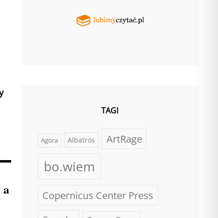
y
TAGI
ArtRage
Albatros
Agora
bo.wiem
 a
Copernicus Center Press