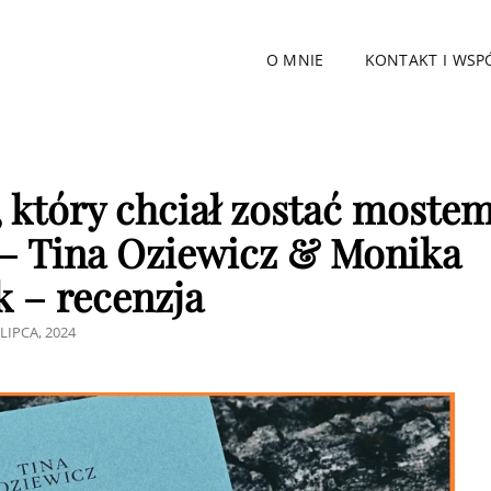
O MNIE
KONTAKT I WSP
 który chciał zostać moste
i – Tina Oziewicz & Monika
 – recenzja
STED
 LIPCA, 2024
N