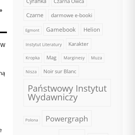
Cyranka
Czarna Owca
wo
Czarne
darmowe e-booki
Gamebook
Helion
Egmont
Karakter
 W
Instytut Literatury
Mag
Kropka
Marginesy
Muza
Noir sur Blanc
Nisza
ną
Państwowy Instytut
Wydawniczy
Powergraph
Polona
e