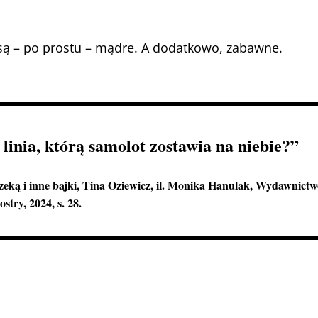
 są – po prostu – mądre. A dodatkowo, zabawne.
a linia, którą samolot zostawia na niebie?”
eką i inne bajki
, Tina Oziewicz, il. Monika Hanulak, Wydawnict
stry, 2024, s. 28.