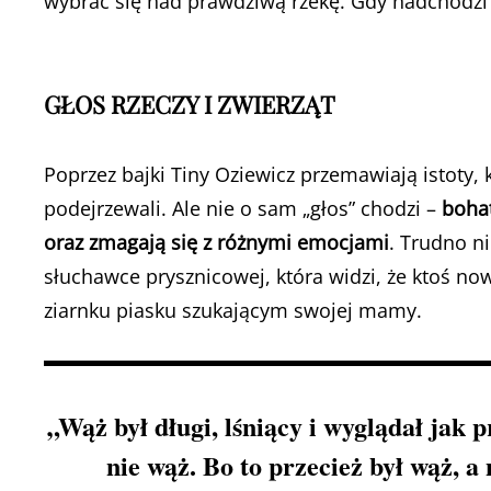
wybrać się nad prawdziwą rzekę. Gdy nadchodzi
GŁOS RZECZY I ZWIERZĄT
Poprzez bajki Tiny Oziewicz przemawiają istoty
podejrzewali. Ale nie o sam „głos” chodzi –
bohat
oraz zmagają się z różnymi emocjami
. Trudno ni
słuchawce prysznicowej, która widzi, że ktoś now
ziarnku piasku szukającym swojej mamy.
„Wąż był długi, lśniący i wyglądał jak pr
nie wąż. Bo to przecież był wąż, a