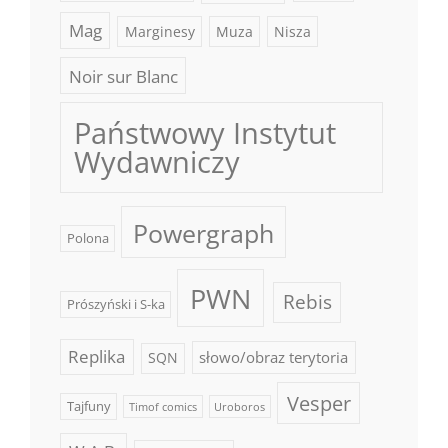
Mag
Marginesy
Muza
Nisza
Noir sur Blanc
Państwowy Instytut
Wydawniczy
Powergraph
Polona
PWN
Rebis
Prószyński i S-ka
Replika
słowo/obraz terytoria
SQN
Vesper
Tajfuny
Timof comics
Uroboros