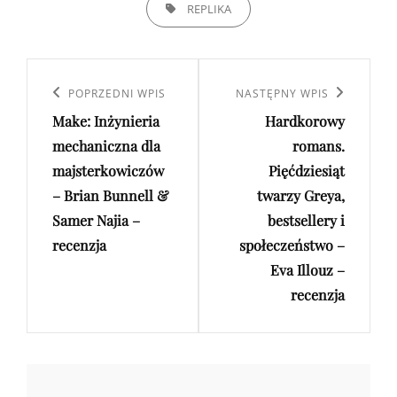
TAGS,
REPLIKA
Nawigacja
wpisu
Poprzedni
POPRZEDNI WPIS
Następny
NASTĘPNY WPIS
Make: Inżynieria
Hardkorowy
wpis
wpis
mechaniczna dla
romans.
majsterkowiczów
Pięćdziesiąt
– Brian Bunnell &
twarzy Greya,
Samer Najia –
bestsellery i
recenzja
społeczeństwo –
Eva Illouz –
recenzja