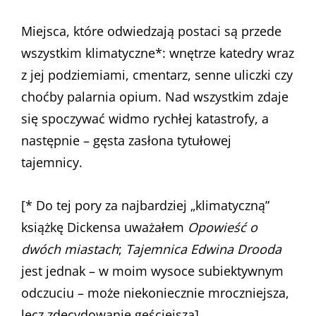
Miejsca, które odwiedzają postaci są przede
wszystkim klimatyczne*: wnętrze katedry wraz
z jej podziemiami, cmentarz, senne uliczki czy
choćby palarnia opium. Nad wszystkim zdaje
się spoczywać widmo rychłej katastrofy, a
następnie – gęsta zasłona tytułowej
tajemnicy.
[* Do tej pory za najbardziej „klimatyczną”
książkę Dickensa uważałem
Opowieść o
dwóch miastach
;
Tajemnica Edwina Drooda
jest jednak – w moim wysoce subiektywnym
odczuciu – może niekoniecznie mroczniejsza,
lecz zdecydowanie gęściejsza]