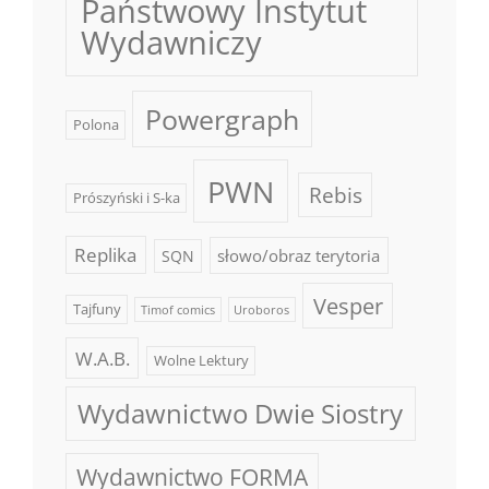
Państwowy Instytut
Wydawniczy
Powergraph
Polona
PWN
Rebis
Prószyński i S-ka
Replika
słowo/obraz terytoria
SQN
Vesper
Tajfuny
Timof comics
Uroboros
W.A.B.
Wolne Lektury
Wydawnictwo Dwie Siostry
Wydawnictwo FORMA