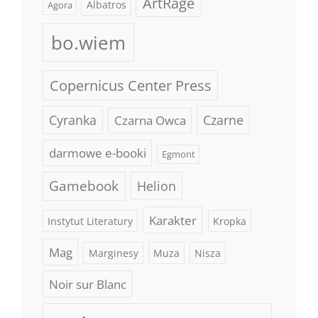
ArtRage
Albatros
Agora
bo.wiem
Copernicus Center Press
Cyranka
Czarne
Czarna Owca
darmowe e-booki
Egmont
Gamebook
Helion
Karakter
Instytut Literatury
Kropka
Mag
Marginesy
Muza
Nisza
Noir sur Blanc