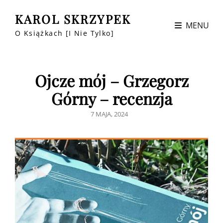
KAROL SKRZYPEK
MENU
O Książkach [i Nie Tylko]
Ojcze mój – Grzegorz
Górny – recenzja
POSTED
7 MAJA, 2024
ON