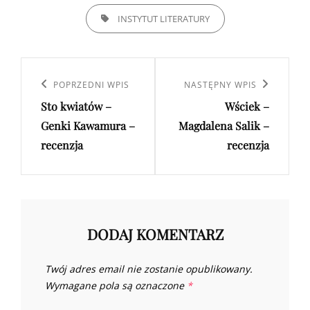
TAGS,
INSTYTUT LITERATURY
Nawigacja
wpisu
Poprzedni
POPRZEDNI WPIS
Następny
NASTĘPNY WPIS
Sto kwiatów –
Wściek –
wpis
wpis
Genki Kawamura –
Magdalena Salik –
recenzja
recenzja
DODAJ KOMENTARZ
Twój adres email nie zostanie opublikowany.
Wymagane pola są oznaczone
*