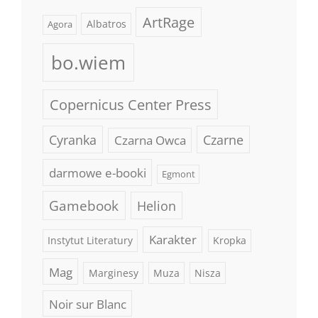
ArtRage
Albatros
Agora
bo.wiem
Copernicus Center Press
Cyranka
Czarne
Czarna Owca
darmowe e-booki
Egmont
Gamebook
Helion
Karakter
Instytut Literatury
Kropka
Mag
Marginesy
Muza
Nisza
Noir sur Blanc