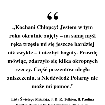
„Kochani Chłopcy! Jestem w tym
roku okrutnie zajęty – na samą myśl
ręka trzęsie mi się jeszcze bardziej
niż zwykle – i niezbyt bogaty. Prawdę
mówiąc, zdarzyło się kilka okropnych
rzeczy. Część prezentów uległa
zniszczeniu, a Niedźwiedź Polarny nie
może mi pomóc.”
Listy Świętego Mikołaja
, J. R. R. Tolkien, tł. Paulina
Braiter, Zysk i S-ka Wydawnictwo, 2023, s. 27.