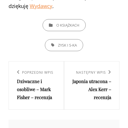
dziękuję
Wydawcy
.
CATEGORIES
O KSIĄŻKACH
TAGS,
ZYSK I S-KA
Nawigacja
wpisu
Poprzedni
POPRZEDNI WPIS
Następny
NASTĘPNY WPIS
Dziwaczne i
Japonia utracona –
wpis
wpis
osobliwe – Mark
Alex Kerr –
Fisher – recenzja
recenzja