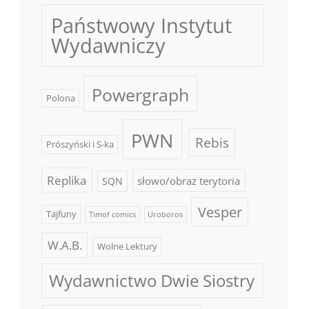
Państwowy Instytut
Wydawniczy
Powergraph
Polona
PWN
Rebis
Prószyński i S-ka
Replika
słowo/obraz terytoria
SQN
Vesper
Tajfuny
Timof comics
Uroboros
W.A.B.
Wolne Lektury
Wydawnictwo Dwie Siostry