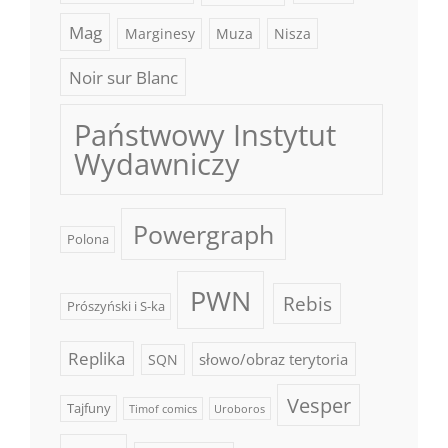
Mag
Marginesy
Muza
Nisza
Noir sur Blanc
Państwowy Instytut
Wydawniczy
Powergraph
Polona
PWN
Rebis
Prószyński i S-ka
Replika
słowo/obraz terytoria
SQN
Vesper
Tajfuny
Timof comics
Uroboros