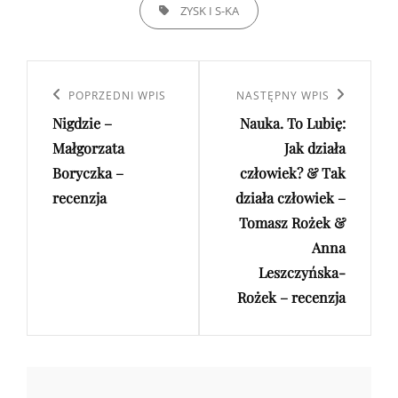
TAGS,
ZYSK I S-KA
Nawigacja
wpisu
Poprzedni
POPRZEDNI WPIS
Następny
NASTĘPNY WPIS
Nigdzie –
Nauka. To Lubię:
wpis
wpis
Małgorzata
Jak działa
Boryczka –
człowiek? & Tak
recenzja
działa człowiek –
Tomasz Rożek &
Anna
Leszczyńska-
Rożek – recenzja