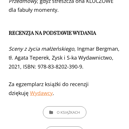
Przedmowy
, gdyż streszcza ona KLUCZOWE
dla fabuły momenty.
RECENZJA NA PODSTAWIE WYDANIA
Sceny z życia małżeńskiego
, Ingmar Bergman,
tł. Agata Teperek, Zysk i S-ka Wydawnictwo,
2021, ISBN: 978-83-8202-390-9.
Za egzemplarz książki do recenzji
dziękuję
Wydawcy
.
CATEGORIES
O KSIĄŻKACH