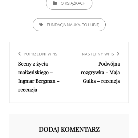
CATEGORIES
O KSIĄŻKACH
TAGS,
FUNDACJA NAUKA. TO LUBIĘ
Nawigacja
wpisu
Poprzedni
POPRZEDNI WPIS
Następny
NASTĘPNY WPIS
Sceny z życia
Podwójna
wpis
wpis
małżeńskiego –
rozgrywka – Maja
Ingmar Bergman –
Gulka – recenzja
recenzja
DODAJ KOMENTARZ