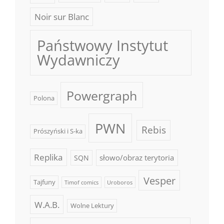
Noir sur Blanc
Państwowy Instytut
Wydawniczy
Powergraph
Polona
PWN
Rebis
Prószyński i S-ka
Replika
słowo/obraz terytoria
SQN
Vesper
Tajfuny
Timof comics
Uroboros
W.A.B.
Wolne Lektury