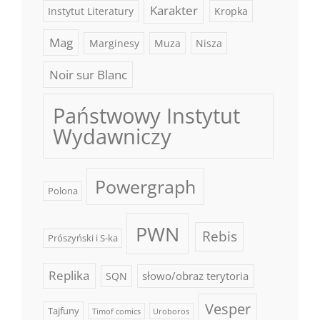
Karakter
Instytut Literatury
Kropka
Mag
Marginesy
Muza
Nisza
Noir sur Blanc
Państwowy Instytut
Wydawniczy
Powergraph
Polona
PWN
Rebis
Prószyński i S-ka
Replika
słowo/obraz terytoria
SQN
Vesper
Tajfuny
Timof comics
Uroboros