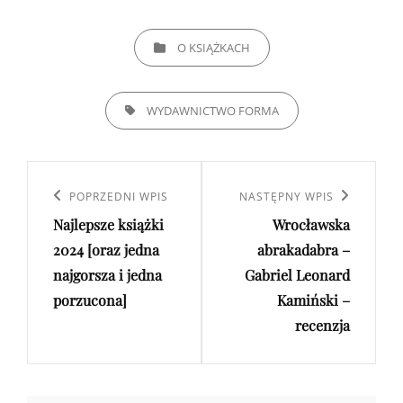
CATEGORIES
O KSIĄŻKACH
TAGS,
WYDAWNICTWO FORMA
Nawigacja
wpisu
Poprzedni
POPRZEDNI WPIS
Następny
NASTĘPNY WPIS
Najlepsze książki
Wrocławska
wpis
wpis
2024 [oraz jedna
abrakadabra –
najgorsza i jedna
Gabriel Leonard
porzucona]
Kamiński –
recenzja