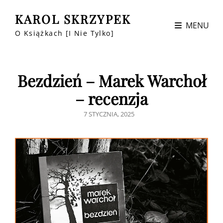
KAROL SKRZYPEK
MENU
O Książkach [i Nie Tylko]
Bezdzień – Marek Warchoł
– recenzja
POSTED
7 STYCZNIA, 2025
ON