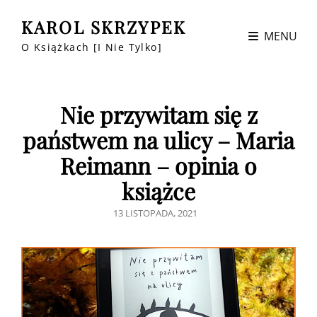
KAROL SKRZYPEK
MENU
O Książkach [i Nie Tylko]
Nie przywitam się z
państwem na ulicy – Maria
Reimann – opinia o
książce
POSTED
13 LISTOPADA, 2021
ON