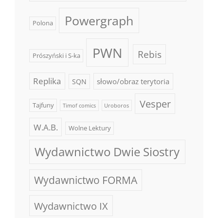
Powergraph
Polona
PWN
Rebis
Prószyński i S-ka
Replika
słowo/obraz terytoria
SQN
Vesper
Tajfuny
Timof comics
Uroboros
W.A.B.
Wolne Lektury
Wydawnictwo Dwie Siostry
Wydawnictwo FORMA
Wydawnictwo IX