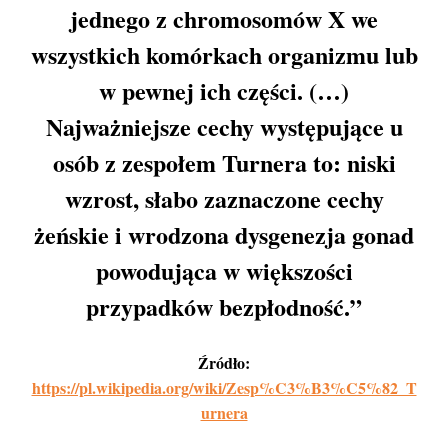
jednego z chromosomów X we
wszystkich komórkach organizmu lub
w pewnej ich części. (…)
Najważniejsze cechy występujące u
osób z zespołem Turnera to: niski
wzrost, słabo zaznaczone cechy
żeńskie i wrodzona dysgenezja gonad
powodująca w większości
przypadków bezpłodność.”
Źródło:
https://pl.wikipedia.org/wiki/Zesp%C3%B3%C5%82_T
urnera