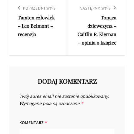
Nawigacja
wpisu
Poprzedni
POPRZEDNI WPIS
Następny
NASTĘPNY WPIS
Tamten człowiek
Tonąca
wpis
wpis
– Leo Belmont –
dziewczyna –
recenzja
Caitlin R. Kiernan
– opinia o książce
DODAJ KOMENTARZ
Twój adres email nie zostanie opublikowany.
Wymagane pola są oznaczone
*
KOMENTARZ
*