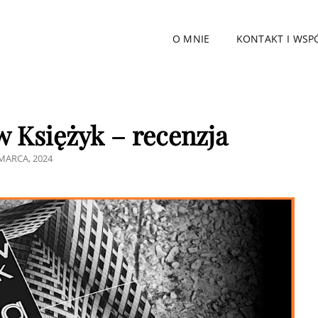
O MNIE
KONTAKT I WSP
w Księżyk – recenzja
STED
MARCA, 2024