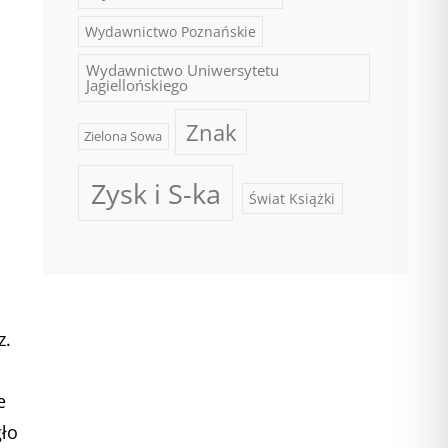
Wydawnictwo Poznańskie
Wydawnictwo Uniwersytetu
Jagiellońskiego
Znak
Zielona Sowa
Zysk i S-ka
Świat Książki
z.
e
gło