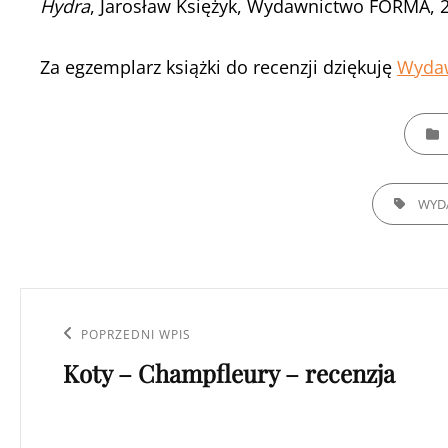
Hydra
, Jarosław Księżyk, Wydawnictwo FORMA, 2
Za egzemplarz książki do recenzji dziękuję
Wyda
CATEGO
TAGS,
WYD
Nawigacja
wpisu
Poprzedni
POPRZEDNI WPIS
Koty – Champfleury – recenzja
wpis