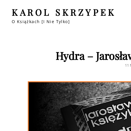
KAROL SKRZYPEK
O Książkach [i Nie Tylko]
Hydra – Jarosła
PO
11 
ON