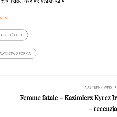
023, ISBN: 978-83-67460-54-5.
wcy
.
RIES
O KSIĄŻKACH
AWNICTWO FORMA
Następny
NASTĘPNY WPIS
Femme fatale – Kazimierz Kyrcz Jr
wpis
– recenzja