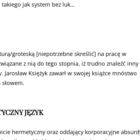
 takiego jak system bez luk…
aturą/groteską [niepotrzebne skreślić] na pracę w
związane z nią do tego stopnia, iż trudno znaleźć inny
dry. Jarosław Księżyk zawarł w swojej książce mnóstwo
ra słowem.
YCZNY JĘZYK
kowicie hermetyczny oraz oddający korporacyjne absurd