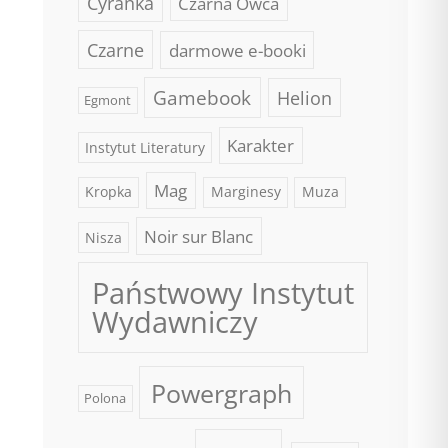
Cyranka
Czarna Owca
Czarne
darmowe e-booki
Gamebook
Helion
Egmont
Karakter
Instytut Literatury
Mag
Kropka
Marginesy
Muza
Noir sur Blanc
Nisza
Państwowy Instytut
Wydawniczy
Powergraph
Polona