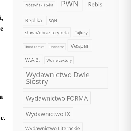
PWN
Rebis
Prószyński i S-ka
,
Replika
SQN
ie
słowo/obraz terytoria
Tajfuny
Vesper
Timof comics
Uroboros
W.A.B.
Wolne Lektury
Wydawnictwo Dwie
Siostry
a
Wydawnictwo FORMA
Wydawnictwo IX
e.
Wydawnictwo Literackie